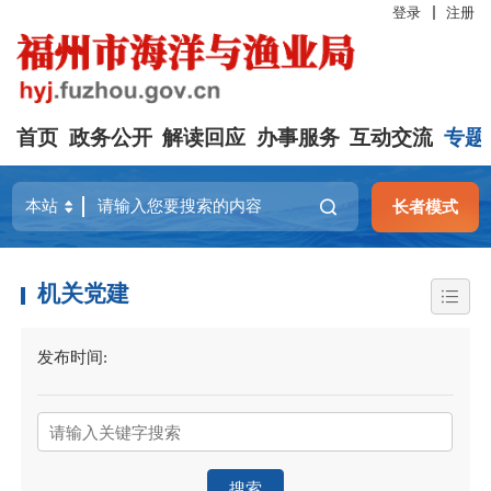
登录
注册
首页
政务公开
解读回应
办事服务
互动交流
专题
长者模式
机关党建
发布时间:
全部
2026
(48)
2025
(96)
2024
(123)
2023
(70)
2022
(44)
2021
(33)
2020
(27)